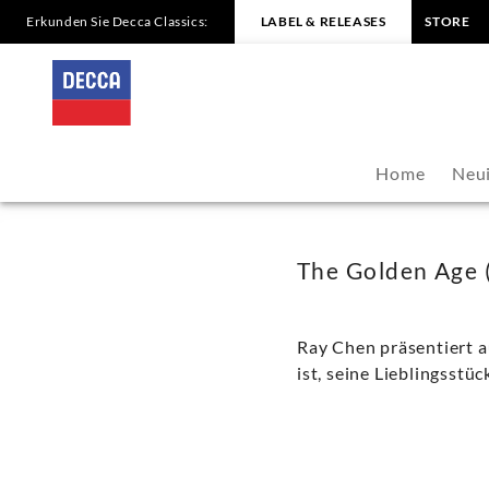
Erkunden Sie Decca Classics:
LABEL & RELEASES
STORE
The
Golden
Age
Home
Neui
(Trailer)
-
The Golden Age (
Ray
Ray Chen präsentiert a
Chen
ist, seine Lieblingsstü
|
Decca