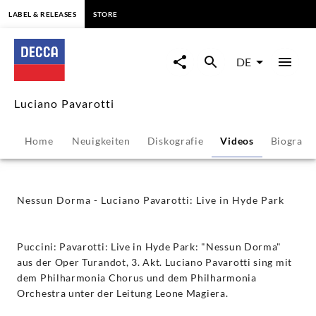
springen
LABEL & RELEASES
STORE
Nessun
Dorma
DE
-
Luciano Pavarotti
Luciano
Home
Neuigkeiten
Diskografie
Videos
Biografie
Pavarotti:
Live
Nessun Dorma - Luciano Pavarotti: Live in Hyde Park
in
Puccini: Pavarotti: Live in Hyde Park: "Nessun Dorma"
Hyde
aus der Oper Turandot, 3. Akt. Luciano Pavarotti sing mit
dem Philharmonia Chorus und dem Philharmonia
Orchestra unter der Leitung Leone Magiera.
Park