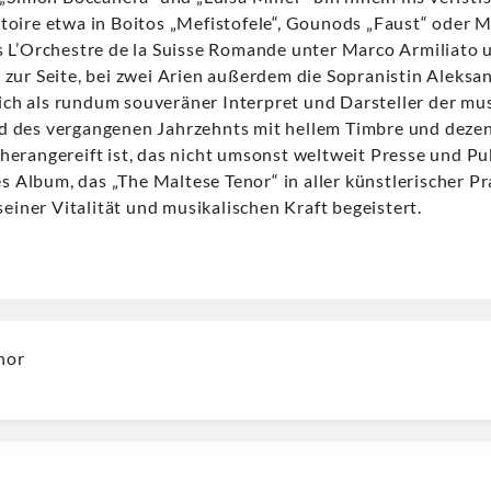
oire etwa in Boitos „Mefistofele“, Gounods „Faust“ oder 
 L’Orchestre de la Suisse Romande unter Marco Armiliato 
zur Seite, bei zwei Arien außerdem die Sopranistin Aleksa
sich als rundum souveräner Interpret und Darsteller der mu
 des vergangenen Jahrzehnts mit hellem Timbre und deze
erangereift ist, das nicht umsonst weltweit Presse und Pu
es Album, das „The Maltese Tenor“ in aller künstlerischer P
seiner Vitalität und musikalischen Kraft begeistert.
nor