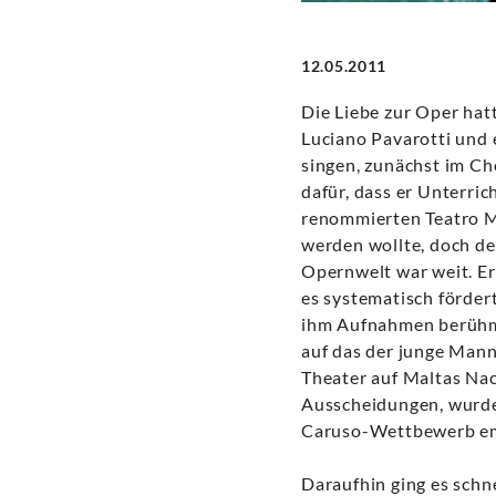
Decca
Classics
12.05.2011
Die Liebe zur Oper hat
Luciano Pavarotti und 
singen, zunächst im Ch
dafür, dass er Unterric
renommierten Teatro Ma
werden wollte, doch de
Opernwelt war weit. Er
es systematisch förder
ihm Aufnahmen berühmt
auf das der junge Mann
Theater auf Maltas Nac
Ausscheidungen, wurde
Caruso-Wettbewerb em
Daraufhin ging es schne