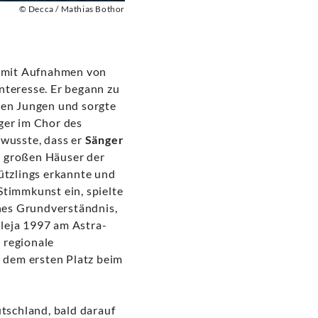
© Decca / Mathias Bothor
e mit Aufnahmen von
nteresse. Er begann zu
 den Jungen und sorgte
ager im Chor des
 wusste, dass er
Sänger
e großen Häuser der
hützlings erkannte und
Stimmkunst ein, spielte
hes Grundverständnis,
lleja 1997 am Astra-
 regionale
 dem ersten Platz beim
utschland, bald darauf