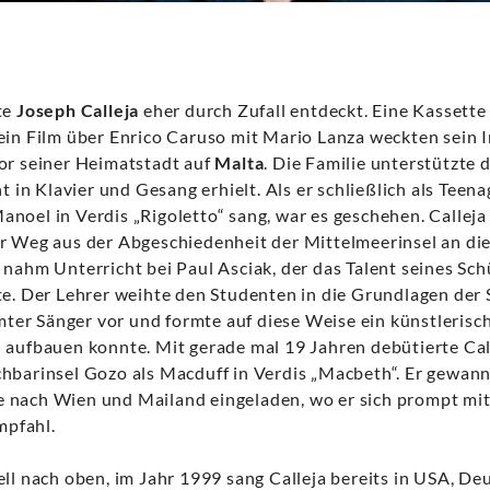
te
Joseph Calleja
eher durch Zufall entdeckt. Eine Kassett
ein Film über Enrico Caruso mit Mario Lanza weckten sein I
or seiner Heimatstadt auf
Malta
. Die Familie unterstützte
ht in Klavier und Gesang erhielt. Als er schließlich als Teen
noel in Verdis „Rigoletto“ sang, war es geschehen. Calleja
r Weg aus der Abgeschiedenheit der Mittelmeerinsel an di
 nahm Unterricht bei Paul Asciak, der das Talent seines Sc
te. Der Lehrer weihte den Studenten in die Grundlagen der 
er Sänger vor und formte auf diese Weise ein künstlerisc
 aufbauen konnte. Mit gerade mal 19 Jahren debütierte Ca
hbarinsel Gozo als Macduff in Verdis „Macbeth“. Er gewann
 nach Wien und Mailand eingeladen, wo er sich prompt mit
pfahl.
ll nach oben, im Jahr 1999 sang Calleja bereits in USA, De