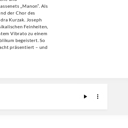
Massenets „Manon“. Als
und der Chor des
ndra Kurzak. Joseph
sikalischen Feinheiten,
ntem Vibrato zu einem
blikum begeistert. So
racht präsentiert – und