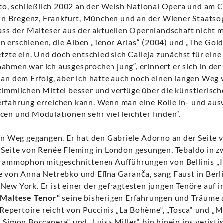
onto, schließlich 2002 an der Welsh National Opera und am 
, in Bregenz, Frankfurt, München und an der Wiener Staatso
dass der Malteser aus der aktuellen Opernlandschaft nicht
 erschienen, die Alben „Tenor Arias“ (2004) und „The Gold
etzte ein. Und doch entschied sich Calleja zunächst für eine
ahmen war ich ausgesprochen jung“, erinnert er sich in der
 an dem Erfolg, aber ich hatte auch noch einen langen Weg 
timmlichen Mittel besser und verfüge über die künstlerische
rfahrung erreichen kann. Wenn man eine Rolle in- und aus
cen und Modulationen sehr viel leichter finden“.
nen Weg gegangen. Er hat den Gabriele Adorno an der Seite
 Seite von Renée Fleming in London gesungen, Tebaldo in 
Grammophon mitgeschnittenen Aufführungen von Bellinis „I 
 von Anna Netrebko und Elīna Garanča, sang Faust in Berlin 
New York. Er ist einer der gefragtesten jungen Tenöre auf 
Maltese Tenor“
seine bisherigen Erfahrungen und Träume
epertoire reicht von Puccinis „La Bohème“, „Tosca“ und „
„Simon Boccanera“ und „Luisa Miller“ bin hinein ins veristi