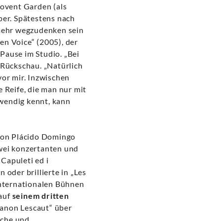
Covent Garden (als
per. Spätestens nach
 mehr wegzudenken sein
en Voice“ (2005), der
 Pause im Studio. „Bei
 Rückschau. „Natürlich
vor mir. Inzwischen
 Reife, die man nur mit
wendig kennt, kann
 von Plácido Domingo
zwei konzertanten und
Capuleti ed i
oder brillierte in „Les
internationalen Bühnen
 auf
seinem dritten
Manon Lescaut“ über
sche und