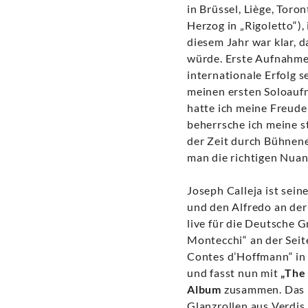
in Brüssel, Liège, Tor
Herzog in „Rigoletto“)
diesem Jahr war klar, 
würde. Erste Aufnahmen
internationale Erfolg s
meinen ersten Soloaufn
hatte ich meine Freude
beherrsche ich meine s
der Zeit durch Bühnene
man die richtigen Nuan
Joseph Calleja ist sei
und den Alfredo an der
live für die Deutsche 
Montecchi“ an der Seite
Contes d’Hoffmann“ in 
und fasst nun mit
„The 
Album
zusammen. Das R
Glanzrollen aus Verdis 