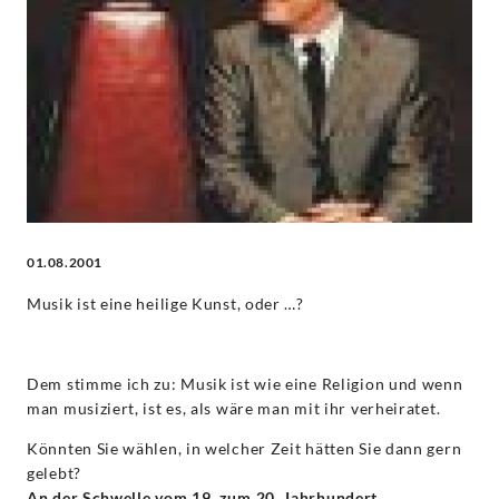
-
Jean-
Yves
Thibaudet
|
01.08.2001
Decca
Musik ist eine heilige Kunst, oder …?
Classics
Dem stimme ich zu: Musik ist wie eine Religion und wenn
man musiziert, ist es, als wäre man mit ihr verheiratet.
Könnten Sie wählen, in welcher Zeit hätten Sie dann gern
gelebt?
An der Schwelle vom 19. zum 20. Jahrhundert.