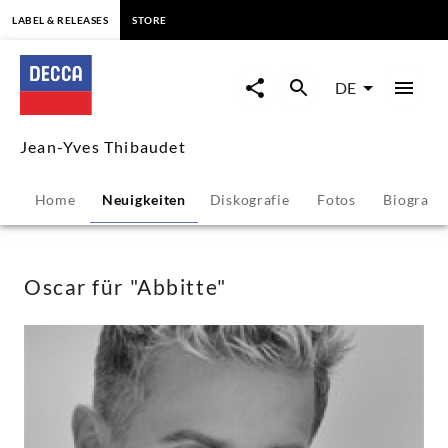
springen
LABEL & RELEASES
STORE
Oscar
für
DE
"Abbitte"
Jean-Yves Thibaudet
-
Home
Neuigkeiten
Diskografie
Fotos
Biografie
Jean-
Yves
Oscar für "Abbitte"
Thibaudet
|
Decca