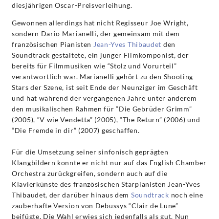
diesjährigen Oscar-Preisverleihung.
Gewonnen allerdings hat nicht Regisseur Joe Wright,
sondern Dario Marianelli, der gemeinsam mit dem
französischen Pianisten
Jean-Yves Thibaudet
den
Soundtrack gestaltete, ein junger Filmkomponist, der
bereits für Filmmusiken wie “Stolz und Vorurteil”
verantwortlich war. Marianelli gehört zu den Shooting
Stars der Szene, ist seit Ende der Neunziger im Geschäft
und hat während der vergangenen Jahre unter anderem
den musikalischen Rahmen für “Die Gebrüder Grimm”
(2005), “V wie Vendetta” (2005), “The Return” (2006) und
“Die Fremde in dir” (2007) geschaffen.
Für die Umsetzung seiner sinfonisch geprägten
Klangbildern konnte er nicht nur auf das English Chamber
Orchestra zurückgreifen, sondern auch auf die
Klavierkünste des französischen Starpianisten Jean-Yves
Thibaudet, der darüber hinaus dem
Soundtrack
noch eine
zauberhafte Version von Debussys “Clair de Lune”
beifügte. Die Wahl erwies sich jedenfalls als gut. Nun