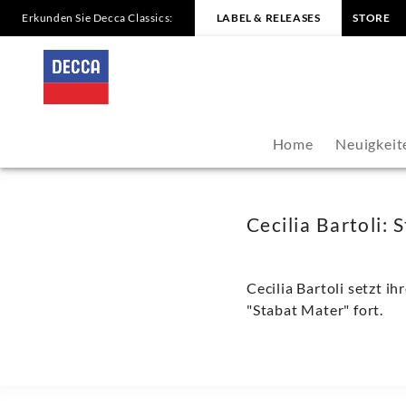
Erkunden Sie Decca Classics:
LABEL & RELEASES
STORE
Cecilia
Bartoli:
Stabat
Home
Neuigkeit
Mater
-
Cecilia Bartoli:
Cecilia
Cecilia Bartoli setzt i
Bartoli
"Stabat Mater" fort.
|
Decca