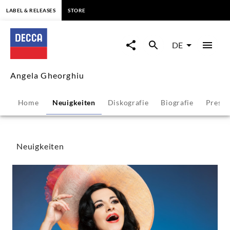
springen
LABEL & RELEASES
STORE
Angela
Gheorghiu
DE
-
Angela Gheorghiu
Neuigkeiten
Home
Neuigkeiten
Diskografie
Biografie
Press
|
Decca
Neuigkeiten
Classics