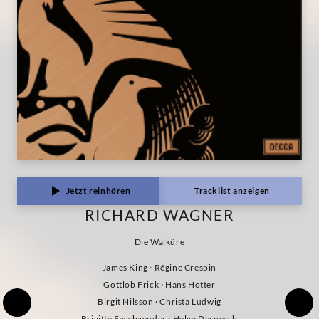
Jetzt reinhören
Tracklist anzeigen
RICHARD WAGNER
Die Walküre
James King · Régine Crespin
Gottlob Frick · Hans Hotter
Birgit Nilsson · Christa Ludwig
Brigitte Fassbaender · Helga Dernesch