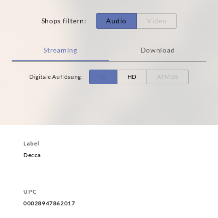
Shops filtern
:
Audio
Video
Streaming
Download
Digitale Auflösung
:
SD
HD
ATMOS
Label
Decca
UPC
00028947862017