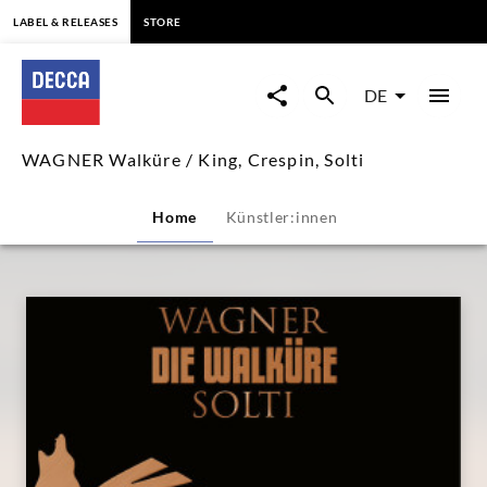
springen
LABEL & RELEASES
STORE
WAGNER
Walküre
DE
/
WAGNER Walküre / King, Crespin, Solti
King,
Home
Künstler:innen
Crespin,
Solti
|
Decca
Classics