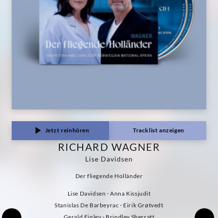
Classics
Jetzt reinhören
Tracklist anzeigen
RICHARD WAGNER
Lise Davidsen
Der fliegende Holländer
Lise Davidsen · Anna Kissjudit
Stanislas De Barbeyrac · Eirik Grøtvedt
Gerald Finley · Brindley Sherratt