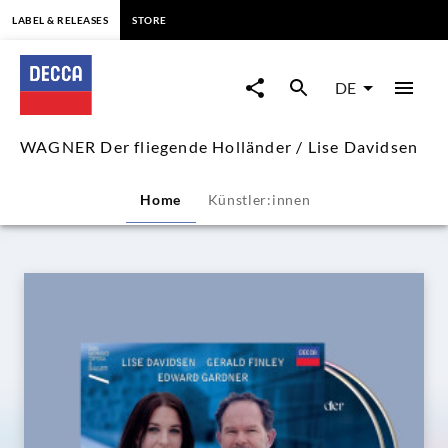
springen
LABEL & RELEASES
STORE
WAGNER
Der
DE
fliegende
WAGNER Der fliegende Holländer / Lise Davidsen
Holländer
Home
Künstler:innen
/
Lise
Davidsen
|
Decca