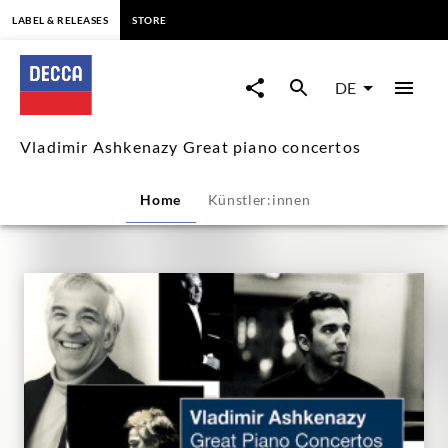
springen
LABEL & RELEASES
STORE
Vladimir
Ashkenazy
DE
Great
Vladimir Ashkenazy Great piano concertos
piano
Home
Künstler:innen
concertos
|
Decca
Classics