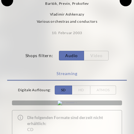
Bartók, Previn, Prokofiev
Vladimir Ashkenazy
Various orchestras and conductors
10. Februar 2003
Shops filtern
:
Audio
Video
Streaming
Digitale Auflösung
:
SD
HD
ATMOS
Die folgenden Formate sind derzeit nicht
erhältlich:
CD