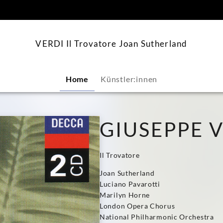
springen
VERDI Il Trovatore Joan Sutherland
Home
Künstler:innen
GIUSEPPE 
Il Trovatore
Joan Sutherland
Luciano Pavarotti
Marilyn Horne
London Opera Chorus
National Philharmonic Orchestra