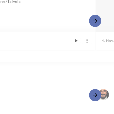
nes/Talvela
4. Nov