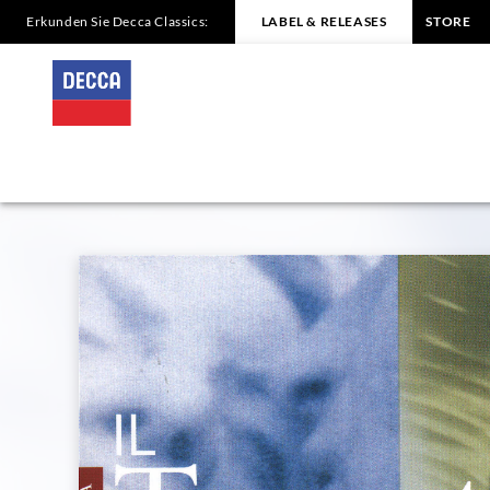
Erkunden Sie Decca Classics:
LABEL & RELEASES
STORE
VERDI
Il
Trovatore
Joan
Sutherland
|
Decca
Classics