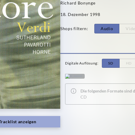
Richard Bonynge
18. Dezember 1998
Shops filtern
:
Audio
Vid
Digitale Auflösung
:
SD
HD
Die folgenden Formate sind de
CD
Tracklist anzeigen