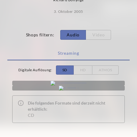
3. Oktober 2005
Shops filtern
:
Audio
Video
Streaming
Digitale Auflösung
:
SD
HD
ATMOS
Die folgenden Formate sind derzeit nicht
erhältlich:
CD