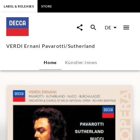
springen
LABEL & RELEASES
STORE
VERDI
Ernani
DE
Pavarotti/Sutherland
VERDI Ernani Pavarotti/Sutherland
|
Home
Künstler:innen
Decca
Classics