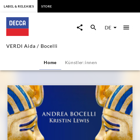
springen
LABEL & RELEASES
STORE
VERDI
Aida
DE
/
VERDI Aida / Bocelli
Bocelli
Home
Künstler:innen
|
Decca
Classics