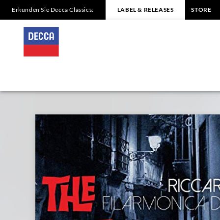
Erkunden Sie Decca Classics:
LABEL & RELEASES
STORE
THE
FELLINI
ALBUM
Chailly
|
Decca
Classics