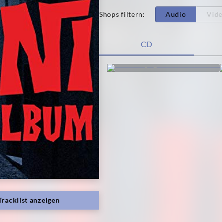
Shops filtern
:
Audio
Vid
CD
Tracklist anzeigen