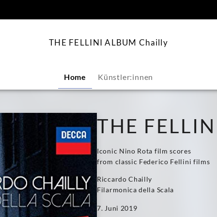
springen
THE FELLINI ALBUM Chailly
Home
Künstler:innen
THE FELLI
Iconic Nino Rota film scores
from classic Federico Fellini films
Riccardo Chailly
Filarmonica della Scala
7. Juni 2019