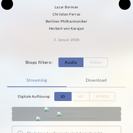
Lazar Berman
Christian Ferras
Berliner Philharmoniker
Herbert von Karajan
2. Januar 2008
Shops filtern
:
Audio
Video
Streaming
Download
Digitale Auflösung
:
SD
HD
ATMOS