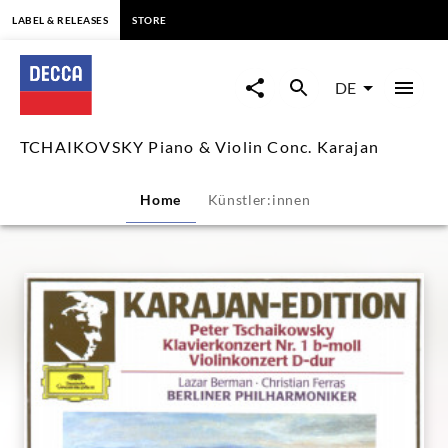
springen
LABEL & RELEASES
STORE
TCHAIKOVSKY
Piano
DE
&
TCHAIKOVSKY Piano & Violin Conc. Karajan
Violin
Home
Künstler:innen
Conc.
Karajan
|
Decca
Classics