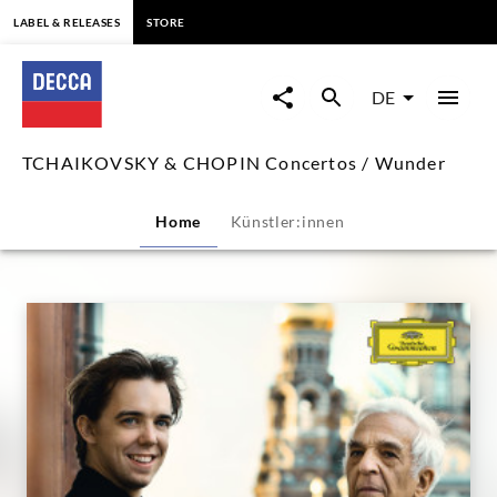
springen
LABEL & RELEASES
STORE
TCHAIKOVSKY
&
DE
CHOPIN
TCHAIKOVSKY & CHOPIN Concertos / Wunder
Concertos
Home
Künstler:innen
/
Wunder
|
Decca
Classics