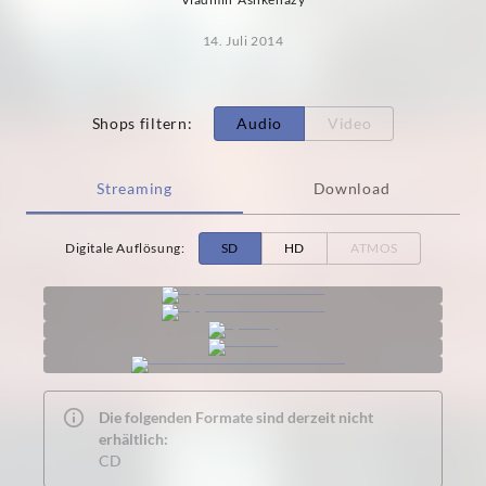
14. Juli 2014
Shops filtern
:
Audio
Video
Streaming
Download
Digitale Auflösung
:
SD
HD
ATMOS
Die folgenden Formate sind derzeit nicht
erhältlich:
CD