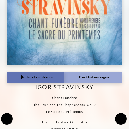
Jetzt reinhören
Tracklist anzeigen
IGOR STRAVINSKY
Chant Funèbre
The Faun and The Shepherdess, Op. 2
Le Sacre du Printemps
Lucerne Festival Orchestra
Riccardo Chailly