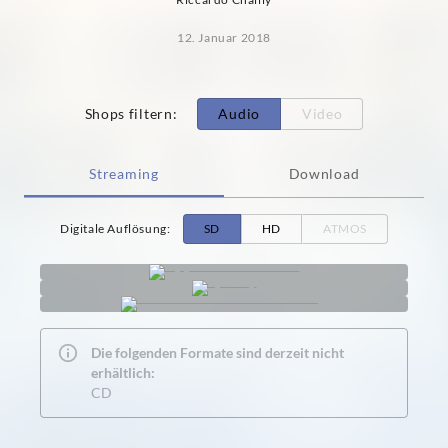
12. Januar 2018
Shops filtern
:
Audio
Video
Streaming
Download
Digitale Auflösung
:
SD
HD
ATMOS
Die folgenden Formate sind derzeit nicht
erhältlich:
CD