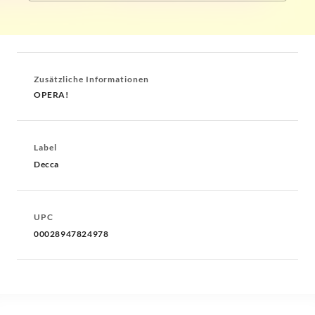
Zusätzliche Informationen
OPERA!
Label
Decca
UPC
00028947824978