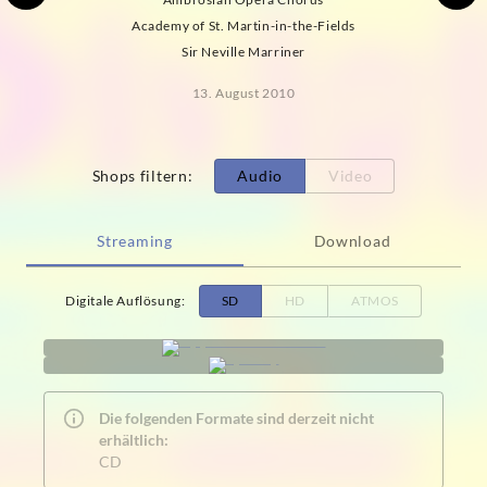
Academy of St. Martin-in-the-Fields
Sir Neville Marriner
13. August 2010
Shops filtern
:
Audio
Video
Streaming
Download
Digitale Auflösung
:
SD
HD
ATMOS
Die folgenden Formate sind derzeit nicht
erhältlich:
CD