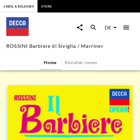
springen
LABEL & RELEASES
STORE
ROSSINI
Barbiere
DE
di
ROSSINI Barbiere di Siviglia / Marriner
Siviglia
Home
Künstler:innen
/
Marriner
|
Decca
Classics