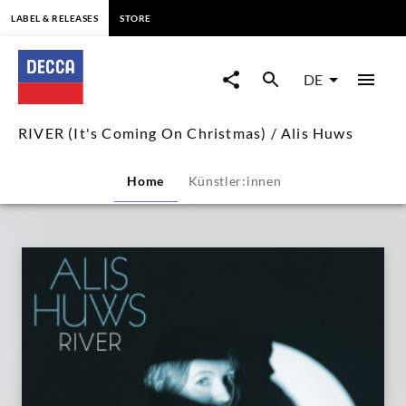
springen
LABEL & RELEASES
STORE
RIVER
(It's
DE
Coming
RIVER (It's Coming On Christmas) / Alis Huws
On
Home
Künstler:innen
Christmas)
/
Alis
Huws
|