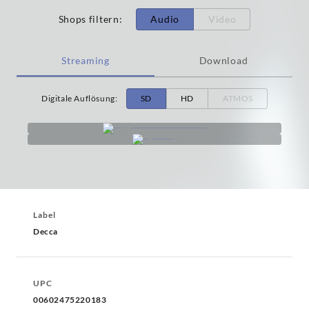
Shops filtern
:
Audio
Video
Streaming
Download
Digitale Auflösung
:
SD
HD
ATMOS
Label
Decca
UPC
00602475220183