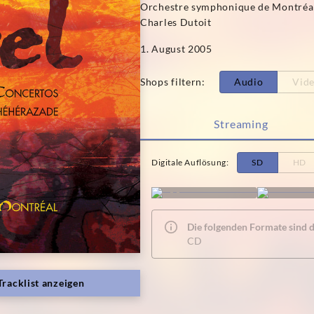
Orchestre symphonique de Montréa
Charles Dutoit
1. August 2005
Shops filtern
:
Audio
Vid
Streaming
Digitale Auflösung
:
SD
HD
Die folgenden Formate sind de
CD
Tracklist anzeigen