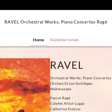
springen
RAVEL Orchestral Works; Piano Concertos Rogé
Home
Künstler:innen
RAVEL
Orchestral Works; Piano Concertos
L’Enfant Et Les Sortilèges
Shéhérazade
Pascal Rogé
Colette Alliot-Lugaz
Catherine Dubosc