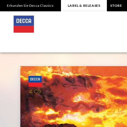
Erkunden Sie Decca Classics:
LABEL & RELEASES
STORE
RAVEL
Orchestral
Works;
Piano
Concertos
Rogé
|
Decca
Classics