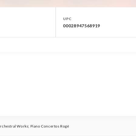
UPC
00028947568919
chestral Works; Piano Concertos Rogé