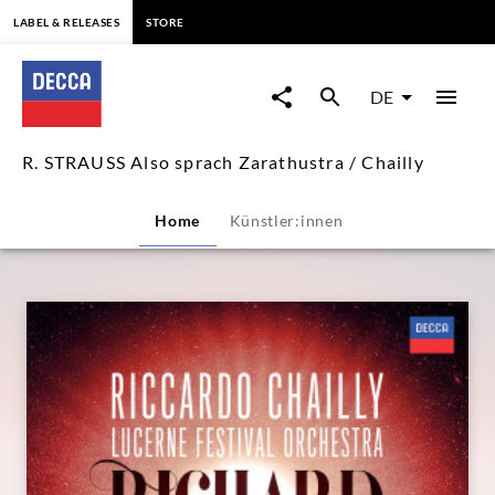
springen
LABEL & RELEASES
STORE
R.
STRAUSS
DE
Also
R. STRAUSS Also sprach Zarathustra / Chailly
sprach
Home
Künstler:innen
Zarathustra
/
Chailly
|
Decca