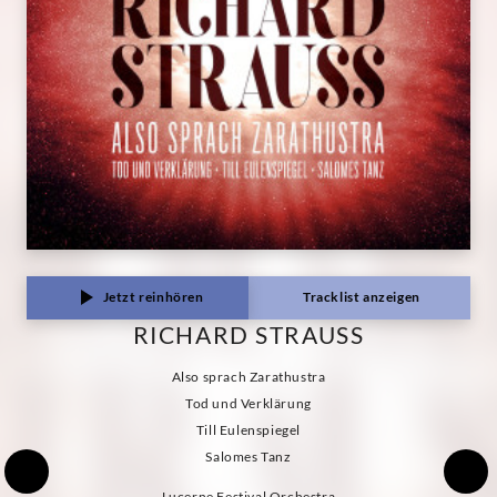
Classics
Jetzt reinhören
Tracklist anzeigen
RICHARD STRAUSS
Also sprach Zarathustra
Tod und Verklärung
Till Eulenspiegel
Salomes Tanz
Lucerne Festival Orchestra