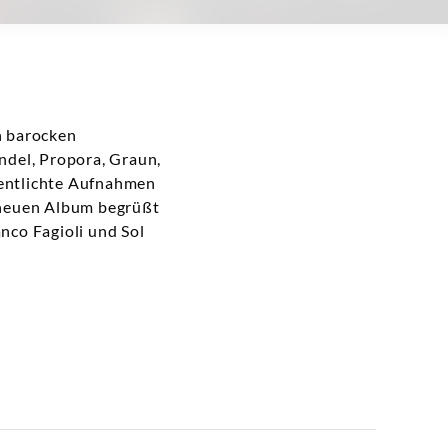
n barocken
ndel, Propora, Graun,
fentlichte Aufnahmen
 neuen Album begrüßt
nco Fagioli und Sol