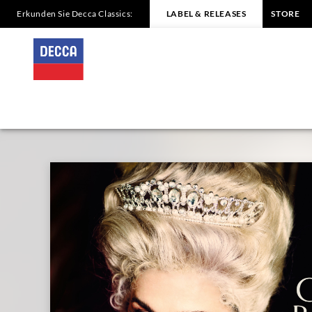
Erkunden Sie Decca Classics:
LABEL & RELEASES
STORE
QUEEN
OF
BAROQUE
Cecilia
Bartoli
|
Decca
Classics