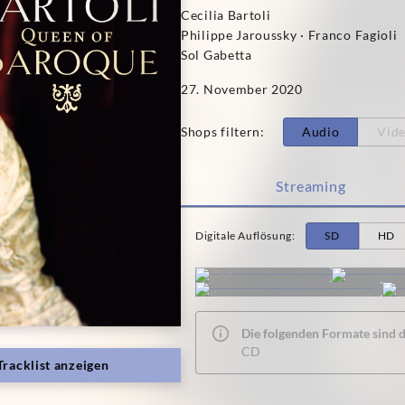
Cecilia Bartoli
Philippe Jaroussky · Franco Fagioli
Sol Gabetta
27. November 2020
Shops filtern
:
Audio
Vid
Streaming
Digitale Auflösung
:
SD
HD
Die folgenden Formate sind de
CD
Tracklist anzeigen