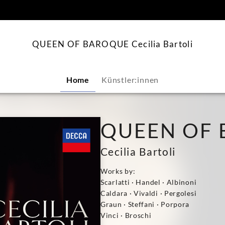
springen
QUEEN OF BAROQUE Cecilia Bartoli
Home
Künstler:innen
QUEEN OF
Cecilia Bartoli
Works by:
Scarlatti · Handel · Albinoni
Caldara · Vivaldi · Pergolesi
Graun · Steffani · Porpora
Vinci · Broschi