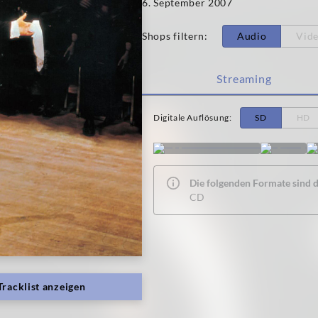
6. September 2007
Shops filtern
:
Audio
Vid
Streaming
Digitale Auflösung
:
SD
HD
Die folgenden Formate sind de
CD
Tracklist anzeigen