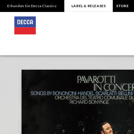
Erkunden Sie Decca Classics:
LABEL & RELEASES
STORE
Pavarotti
in
Concert
|
Decca
Classics