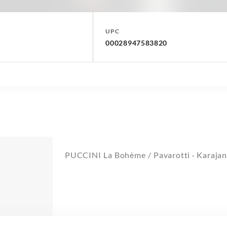
UPC
00028947583820
PUCCINI La Bohème / Pavarotti · Karaja