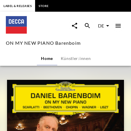
springen
LABEL & RELEASES
STORE
ON
MY
DE
NEW
ON MY NEW PIANO Barenboim
PIANO
Home
Künstler:innen
Barenboim
|
Decca
Classics