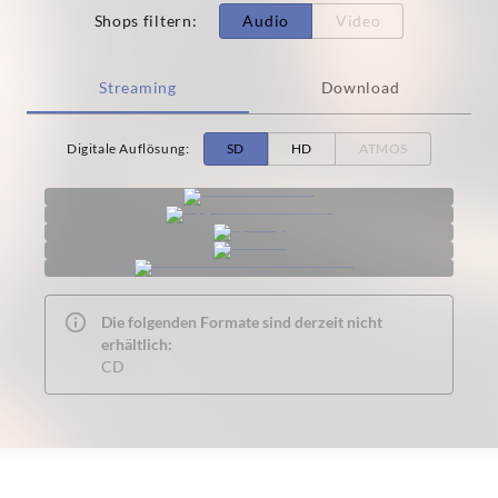
Shops filtern
:
Audio
Video
Streaming
Download
Digitale Auflösung
:
SD
HD
ATMOS
Die folgenden Formate sind derzeit nicht
erhältlich:
CD