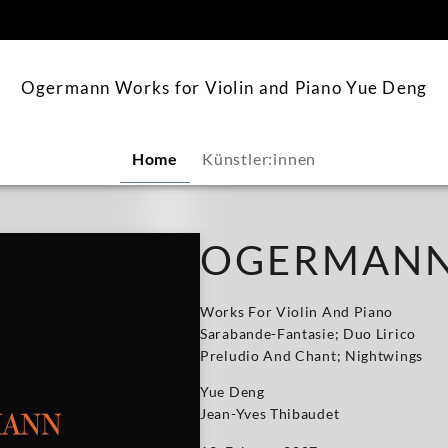
springen
Ogermann Works for Violin and Piano Yue Deng
Home
Künstler:innen
OGERMAN
Works For Violin And Piano
Sarabande-Fantasie; Duo Lirico
Preludio And Chant; Nightwings
Yue Deng
Jean-Yves Thibaudet