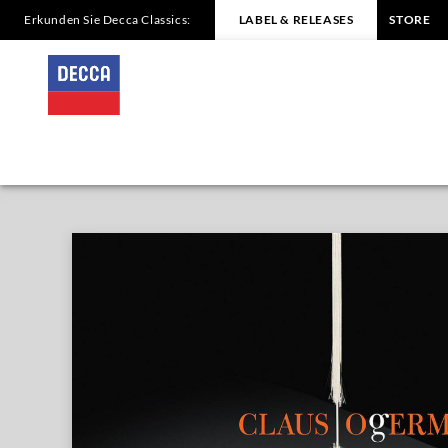
Erkunden Sie Decca Classics:
LABEL & RELEASES
STORE
Ogermann
Works
for
Violin
and
Piano
Yue
Deng
|