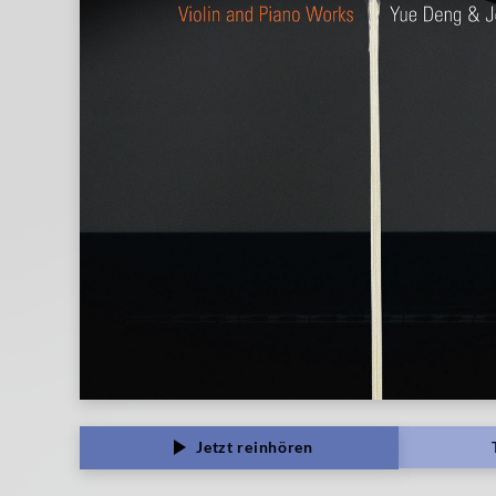
Decca
Classics
Jetzt reinhören