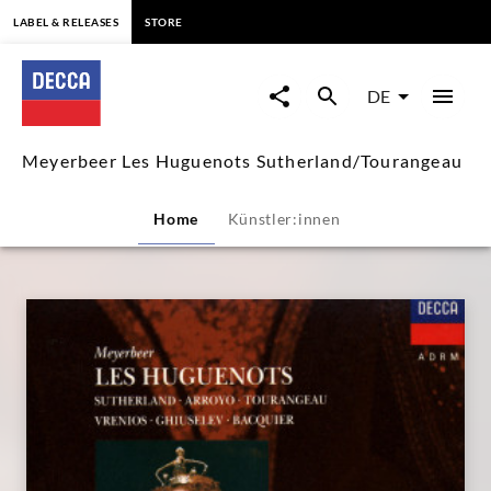
springen
LABEL & RELEASES
STORE
Meyerbeer
Les
DE
Huguenots
Meyerbeer Les Huguenots Sutherland/Tourangeau
Sutherland/Tourangeau
Home
Künstler:innen
|
Decca
Classics