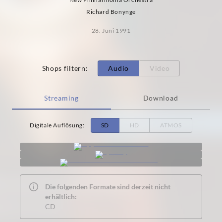
Richard Bonynge
28. Juni 1991
Shops filtern
:
Audio
Video
Streaming
Download
Digitale Auflösung
:
SD
HD
ATMOS
Die folgenden Formate sind derzeit nicht
erhältlich:
CD