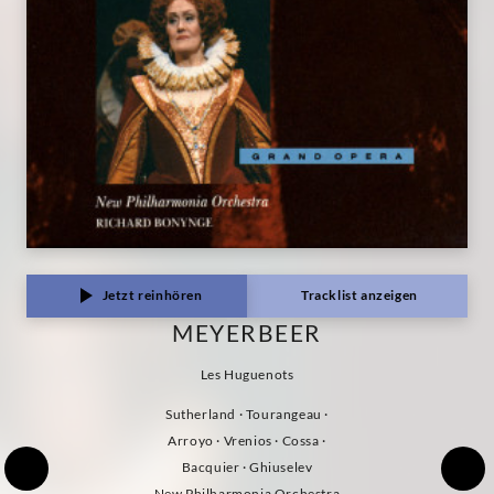
Jetzt reinhören
Tracklist anzeigen
MEYERBEER
Les Huguenots
Sutherland · Tourangeau ·
Arroyo · Vrenios · Cossa ·
Bacquier · Ghiuselev
New Philharmonia Orchestra