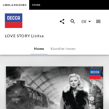
springen
LABEL & RELEASES
STORE
LOVE
STORY
DE
Lisitsa
LOVE STORY Lisitsa
|
Home
Künstler:innen
Decca
Classics