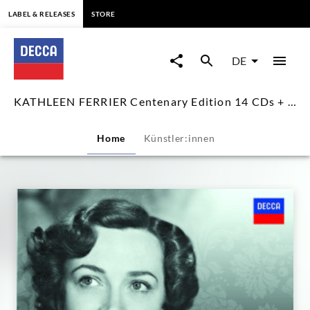
springen
LABEL & RELEASES
STORE
KATHLEEN
FERRIER
DE
Centenary
KATHLEEN FERRIER Centenary Edition 14 CDs + 1 DVD
Edition
Home
Künstler:innen
14
CDs
+
1
DVD