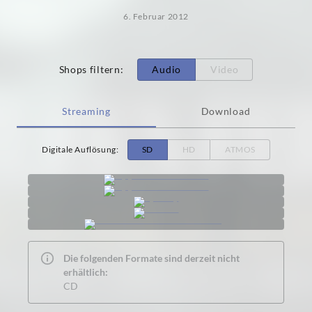
6. Februar 2012
Shops filtern
:
Audio
Video
Streaming
Download
Digitale Auflösung
:
SD
HD
ATMOS
Die folgenden Formate sind derzeit nicht
erhältlich:
CD