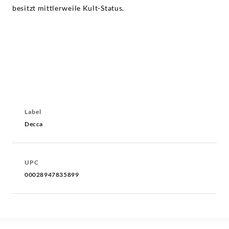
besitzt mittlerweile Kult-Status.
Label
Decca
UPC
00028947835899