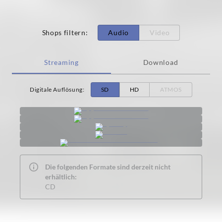
Shops filtern
:
Audio
Video
Streaming
Download
Digitale Auflösung
:
SD
HD
ATMOS
Die folgenden Formate sind derzeit nicht
erhältlich:
CD