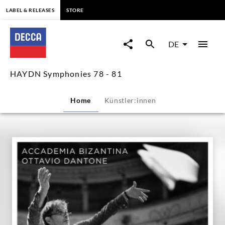
springen
LABEL & RELEASES
STORE
HAYDN
Symphonies
DE
78
HAYDN Symphonies 78 - 81
-
Home
Künstler:innen
81
|
Decca
Classics