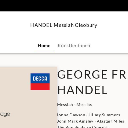
springen
HANDEL Messiah Cleobury
Home
Künstler:innen
GEORGE FR
HANDEL
Messiah · Messias
Lynne Dawson · Hilary Summers
John Mark Ainsley · Alastair Miles
The Brandenburg Consort