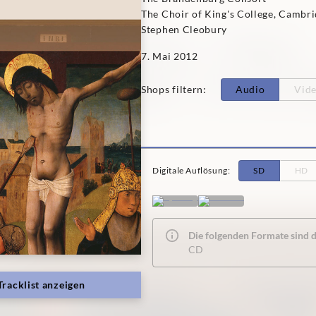
The Choir of King's College, Cambr
Stephen Cleobury
7. Mai 2012
Shops filtern
:
Audio
Vid
Digitale Auflösung
:
SD
HD
Die folgenden Formate sind de
CD
Tracklist anzeigen