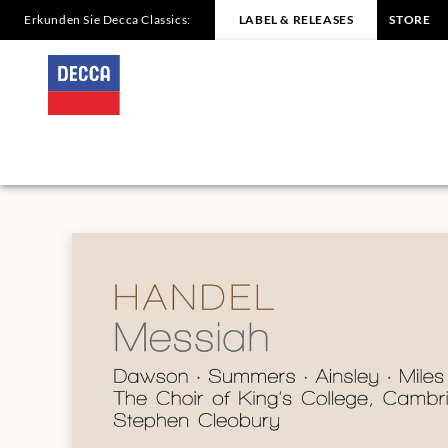
Erkunden Sie Decca Classics:
LABEL & RELEASES
STORE
HANDEL
Messiah
Cleobury
|
Decca
Classics