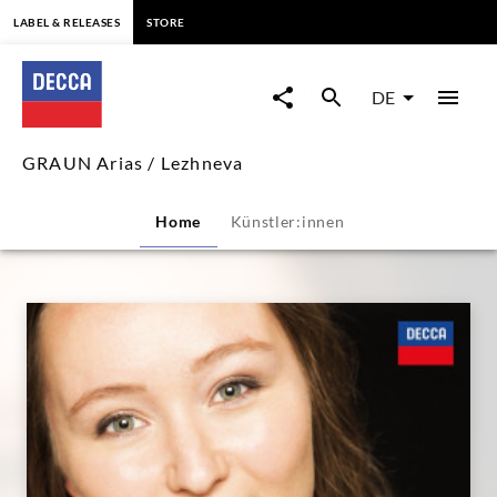
springen
LABEL & RELEASES
STORE
GRAUN
Arias
DE
/
GRAUN Arias / Lezhneva
Lezhneva
Home
Künstler:innen
|
Decca
Classics