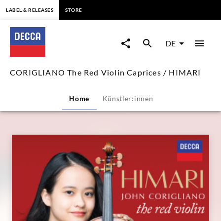
springen
LABEL & RELEASES
STORE
CORIGLIANO
The
DE
Red
CORIGLIANO The Red Violin Caprices / HIMARI
Violin
Home
Künstler:innen
Caprices
/
HIMARI
|
Decca