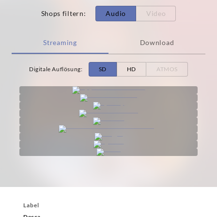
Shops filtern
:
Audio
Video
Streaming
Download
Digitale Auflösung
:
SD
HD
ATMOS
Label
Decca