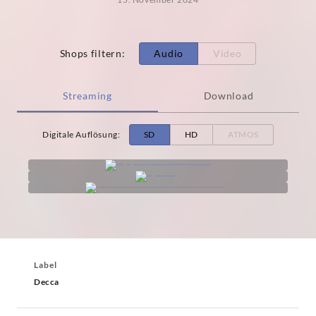
Shops filtern
:
Audio
Video
Streaming
Download
Digitale Auflösung
:
SD
HD
ATMOS
Label
Decca