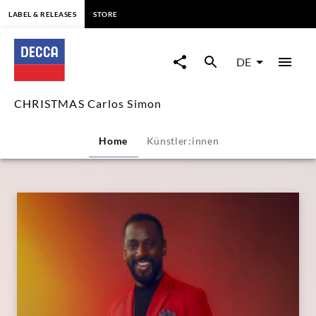
springen
LABEL & RELEASES
STORE
CHRISTMAS
Carlos
DE
Simon
CHRISTMAS Carlos Simon
|
Home
Künstler:innen
Decca
Classics