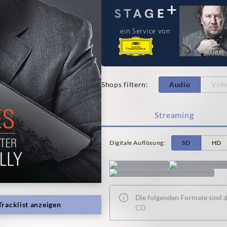
ein Service von
Shops filtern
:
Audio
Vid
Streaming
Digitale Auflösung
:
SD
HD
Die folgenden Formate sind de
Tracklist anzeigen
CD