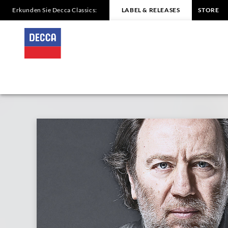
Erkunden Sie Decca Classics:
LABEL & RELEASES
STORE
BRAHMS
Serenades
/
Chailly
|
Decca
Classics