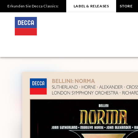
Erkunden Sie Decca Classics:
LABEL & RELEASES
STORE
BELLINI
Norma
Sutherland/Horne/Alexander
|
Decca
Classics