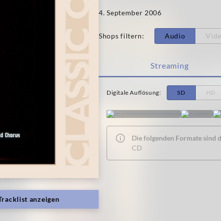
4. September 2006
Shops filtern
:
Audio
Vid
Streaming
Digitale Auflösung
:
SD
HD
Die folgenden Formate sind de
CD
Tracklist anzeigen