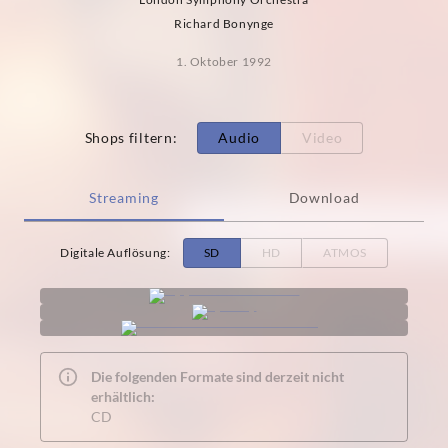
Richard Bonynge
1. Oktober 1992
Shops filtern
:
Audio
Video
Streaming
Download
Digitale Auflösung
:
SD
HD
ATMOS
Die folgenden Formate sind derzeit nicht
erhältlich:
CD