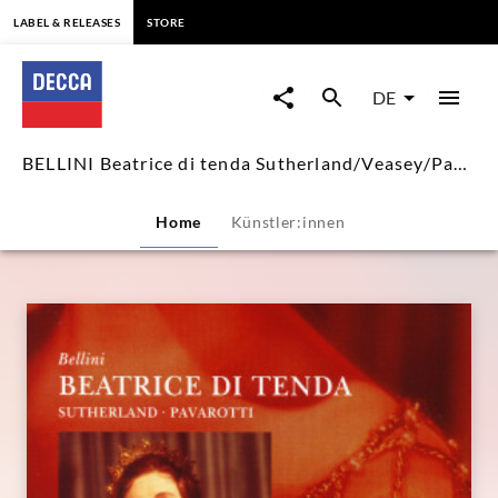
springen
LABEL & RELEASES
STORE
BELLINI
Beatrice
DE
di
BELLINI Beatrice di tenda Sutherland/Veasey/Pavarotti
tenda
Home
Künstler:innen
Sutherland/Veasey/Pavarotti
|
Decca
Classics