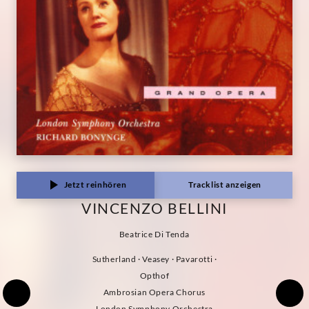
Jetzt reinhören
Tracklist anzeigen
VINCENZO BELLINI
Beatrice Di Tenda
Sutherland · Veasey · Pavarotti ·
Opthof
Ambrosian Opera Chorus
London Symphony Orchestra