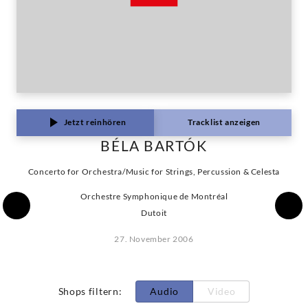
Jetzt reinhören
Tracklist anzeigen
BÉLA BARTÓK
Concerto for Orchestra/Music for Strings, Percussion & Celesta
Orchestre Symphonique de Montréal
Dutoit
27. November 2006
Shops filtern
:
Audio
Video