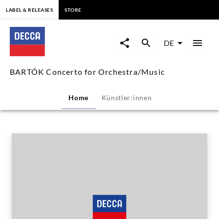
springen
LABEL & RELEASES
STORE
BARTÓK
Concerto
DE
for
BARTÓK Concerto for Orchestra/Music
Orchestra/Music
Home
Künstler:innen
|
Decca
Classics