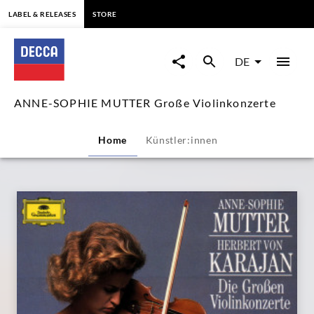
springen
LABEL & RELEASES
STORE
ANNE-
SOPHIE
DE
MUTTER
ANNE-SOPHIE MUTTER Große Violinkonzerte
Große
Home
Künstler:innen
Violinkonzerte
|
Decca
Classics