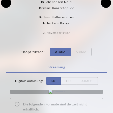
Bruch: Konzert No. 1
Brahms: Konzert op. 77
Berliner Philharmoniker
Herbert von Karajan
2. November 1987
Shops filtern
:
Audio
Video
Streaming
Digitale Auflösung
:
SD
HD
ATMOS
Die folgenden Formate sind derzeit nicht
erhältlich: