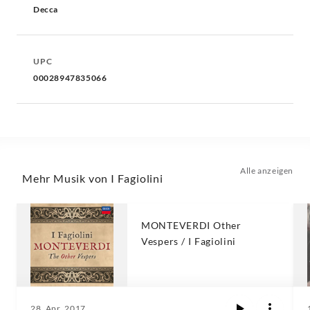
Decca
UPC
00028947835066
Alle anzeigen
Mehr Musik von I Fagiolini
MONTEVERDI Other
Vespers / I Fagiolini
28. Apr. 2017