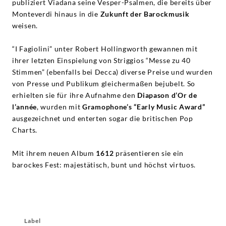
publiziert Viadana seine Vesper-Psalmen, die bereits über
Monteverdi hinaus in die
Zukunft der Barockmusik
weisen.
“I Fagiolini” unter Robert Hollingworth gewannen mit
ihrer letzten Einspielung von Striggios “Messe zu 40
Stimmen” (ebenfalls bei Decca) diverse Preise und wurden
von Presse und Publikum gleichermaßen bejubelt. So
erhielten sie für ihre Aufnahme den
Diapason d’Or de
l’année
, wurden mit
Gramophone’s “Early Music Award”
ausgezeichnet und enterten sogar die britischen Pop
Charts.
Mit ihrem neuen Album
1612
präsentieren sie ein
barockes Fest: majestätisch, bunt und höchst virtuos.
Label