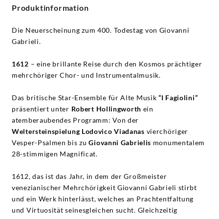
Produktinformation
Die Neuerscheinung zum 400. Todestag von Giovanni
Gabrieli.
1612
– eine brillante Reise durch den Kosmos prächtiger
mehrchöriger Chor- und Instrumentalmusik.
Das britische Star-Ensemble für Alte Musik
“I Fagiolini”
präsentiert unter
Robert Hollingworth
ein
atemberaubendes Programm: Von der
Weltersteinspielung Lodovico Viadanas
vierchöriger
Vesper-Psalmen bis zu
Giovanni Gabrielis
monumentalem
28-stimmigen Magnificat.
1612, das ist das Jahr, in dem der Großmeister
venezianischer Mehrchörigkeit Giovanni Gabrieli stirbt
und ein Werk hinterlässt, welches an Prachtentfaltung
und Virtuosität seinesgleichen sucht. Gleichzeitig