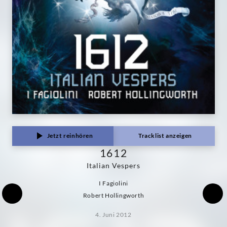
Decca
Classics
Jetzt reinhören
Tracklist anzeigen
1612
Italian Vespers
I Fagiolini
Robert Hollingworth
4. Juni 2012