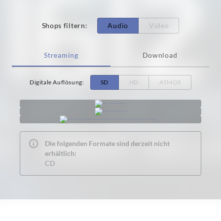
Shops filtern
:
Audio
Video
Streaming
Download
Digitale Auflösung
:
SD
HD
ATMOS
Die folgenden Formate sind derzeit nicht
erhältlich:
CD