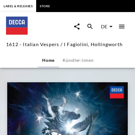
springen
LABEL & RELEASES
STORE
1612
-
DE
Italian
1612 - Italian Vespers / I Fagiolini, Hollingworth
Vespers
Home
Künstler:innen
/
I
Fagiolini,
Hollingworth
|