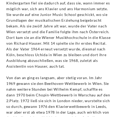
Kindergarten fiel sie dadurch auf, dass sie, wann immer es
möglich war, sich ans Klavier und ans Harmonium setzte.
Sie wurde auf eine Junior Music School geschickt, wo sie
Grundlagen der musikalischen Erziehung beigebracht
bekam. Als sie zwölf Jahre alt war, wurde der Vater nach
Wien versetzt und die Familie folgte ihm nach Österreich.
Dort kam sie an die Wiener Musikhochschule in die Klasse
von Richard Hauser. Mit 14 spielte sie ihr erstes Recital.
Als der Vater 1964 erneut versetzt wurde, diesmal nach
Köln, beschloss Uchida in Wien zu bleiben und dort ihre
Ausbildung abzuschließen, was sie 1968, zuletzt als
Assistentin von Hauser, auch tat.
Von dan an ging es langsam, aber stetig voran. Im Jahr
1969 gewann sie den Beethoven-Wettbewerb in Wien. Sie
nahm weitere Stunden bei Wilhelm Kempf, schaffte es
dann 1970 beim Chopin-Wettbewerb in Warschau auf den
2.Platz. 1972 ließ sie sich in London nieder, wurstelte sich
so durch, gewann 1976 den Klavierwettbewerb in Leeds,
war aber erst ab etwa 1978 in der Lage, auch wirklich von