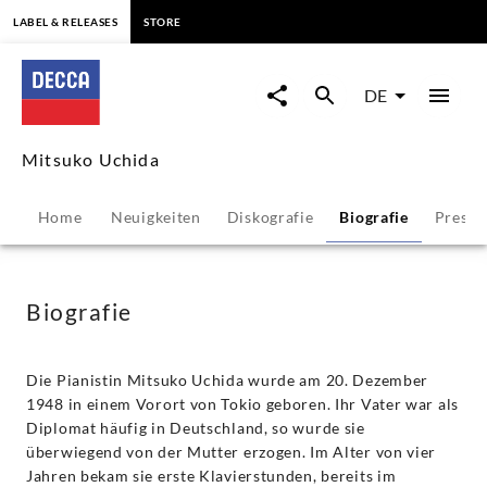
springen
LABEL & RELEASES
STORE
Mitsuko
Uchida
DE
-
Mitsuko Uchida
Biografie
Home
Neuigkeiten
Diskografie
Biografie
Presse
|
Decca
Biografie
Classics
Die Pianistin Mitsuko Uchida wurde am 20. Dezember
1948 in einem Vorort von Tokio geboren. Ihr Vater war als
Diplomat häufig in Deutschland, so wurde sie
überwiegend von der Mutter erzogen. Im Alter von vier
Jahren bekam sie erste Klavierstunden, bereits im