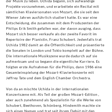
der Musik zu leben. Uchida begann, sich aufwändige
Projekte vorzunehmen, und erarbeitete ein Recital mit
sämtlichen Klaviersonaten von Mozart, die sie seit den
Wiener Jahren ausführlich studiert hatte. Es war eine
Entscheidung, die zusammen mit dem Produzenten der
Philips Erik Smith gefallen war, der davon ausging, dass
Mozart sich besser verkaufe als der zweite Favorit im
Repertoire der Pianistin, Franz Schubert. Jedenfalls trat
Uchida 1982 damit an die Öffentlichkeit und präsentierte
die Sonaten in London und Tokio komplett auf der Bühne.
Die internationale Musikszene wurde dadurch auf sie
aufmerksam und so begann die eigentliche Karriere. Es
folgten erste Aufnahmen für die Philips, dann 1986 eine
Gesamteinspielung der Mozart-Klavierkonzerte mit
Jeffrey Tate und dem English Chamber Orchestra.
Von da an mischte Uchida in der internationalen
Konzertszene mit. Als Teil der großen Mozart-Edition ,
aber auch zunehmend als Spezialistin für die Werke von
Schubert, Beethoven, Schönberg, Hindemith machte sie
sich einen Namen und trat seit ihrem Debüt mit den