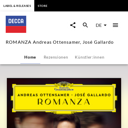
springen
LABEL & RELEASES
STORE
ROMANZA
Andreas
DE
Ottensamer,
ROMANZA Andreas Ottensamer, José Gallardo
José
Home
Rezensionen
Künstler:innen
Gallardo
|
Decca
Classics