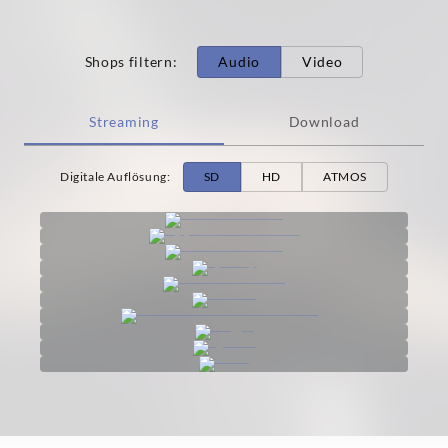
Shops filtern
:
Audio
Video
Streaming
Download
Digitale Auflösung
:
SD
HD
ATMOS