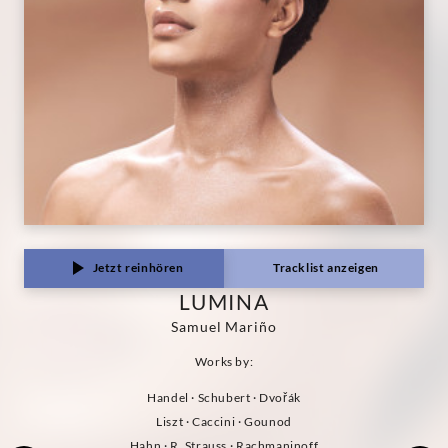
Jetzt reinhören
Tracklist anzeigen
LUMINA
Samuel Mariño
Works by:
Handel
· Schubert
· Dvořák
Liszt
· Caccini
· Gounod
Hahn
· R. Strauss
· Rachmaninoff