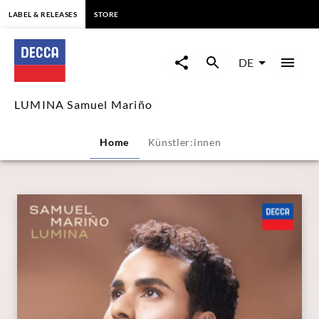
springen
LABEL & RELEASES
STORE
LUMINA
Samuel
DE
Mariño
LUMINA Samuel Mariño
|
Home
Künstler:innen
Decca
Classics